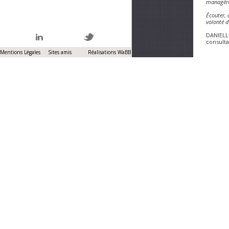
managéri
Écouter, 
volonté d
DANIELL
consult
Mentions Légales
Sites amis
Réalisations WaBB