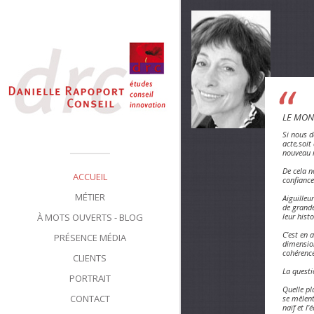
LE MON
Si nous d
acte,soit
nouveau r
De cela n
ACCUEIL
confiance
MÉTIER
Aiguilleu
de grande
À MOTS OUVERTS - BLOG
leur histo
C’est en 
PRÉSENCE MÉDIA
dimension
cohérence
CLIENTS
La questi
PORTRAIT
Quelle pl
CONTACT
se mêlent
naïf et l